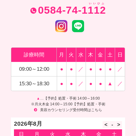
いいひふ
0584-74-1112
診療時間
月
火
水
木
金
土
日
09:00～12:00
●
●
／
●
●
●
／
15:30～18:30
●
●
／
●
●
▲
／
▲
…【予約】処置・手術 14:00～16:00
※月火木金 14:00～15:00【予約】処置・手術
美容カウンセリング受付時間はこちら
2026年8月
日
月
火
水
木
金
土