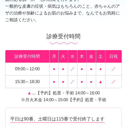
一般的な皮膚の症状・病気はもちろんのこと、赤ちゃんのア
ザの治療や加齢によるお肌のお悩みまで、なんでもお気軽に
ご相談ください。
診療受付時間
診療受付時間
月
火
水
木
金
土
日祝
09:00～12:00
●
●
／
●
●
●
／
15:30～18:30
●
●
／
●
●
▲
／
▲
…【予約】処置・手術 14:00～16:00
※月火木金 14:00～15:00【予約】処置・手術
平日は90番、土曜日は115番で受付終了します